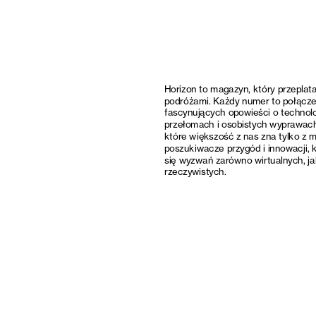
Horizon to magazyn, który przeplata
podróżami. Każdy numer to połączen
fascynujących opowieści o technolo
przełomach i osobistych wyprawach 
które większość z nas zna tylko z m
poszukiwacze przygód i innowacji, kt
się wyzwań zarówno wirtualnych, jak
rzeczywistych. 