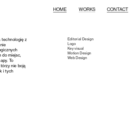
HOME
WORKS
CONTACT
 technologię z 
Editorial Design
Logo 
ie 
Key visual
gicznych 
Motion Design
do miejsc, 
Web Design
apy. To 
órzy nie boją 
 i tych 