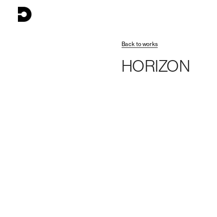
dobosz.studio
Back to works
HORIZON